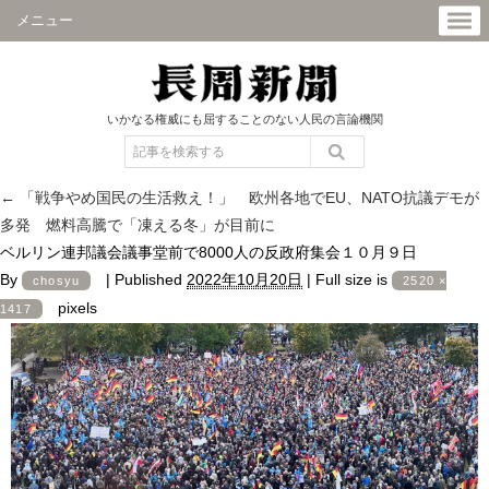
メニュー
いかなる権威にも屈することのない人民の言論機関
←
「戦争やめ国民の生活救え！」 欧州各地でEU、NATO抗議デモが
多発 燃料高騰で「凍える冬」が目前に
ベルリン連邦議会議事堂前で8000人の反政府集会１０月９日
By
|
Published
2022年10月20日
|
Full size is
chosyu
2520 ×
pixels
1417