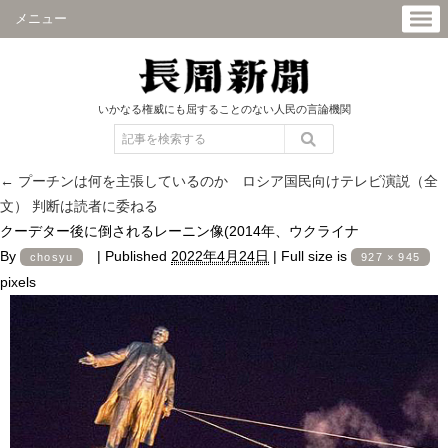
メニュー
いかなる権威にも屈することのない人民の言論機関
←
プーチンは何を主張しているのか ロシア国民向けテレビ演説（全
文） 判断は読者に委ねる
クーデター後に倒されるレーニン像(2014年、ウクライナ
By
|
Published
2022年4月24日
|
Full size is
chosyu
927 × 945
pixels