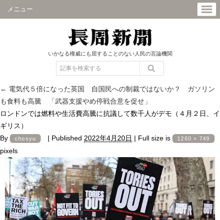
メニュー
いかなる権威にも屈することのない人民の言論機関
←
電気代５倍になった英国 自国民への制裁ではないか？ ガソリン
も食料も高騰 「武器支援やめ停戦合意を促せ」
ロンドンでは燃料や生活費高騰に抗議して数千人がデモ（４月２日、イ
ギリス）
By
|
Published
2022年4月20日
|
Full size is
chosyu
1260 × 749
pixels