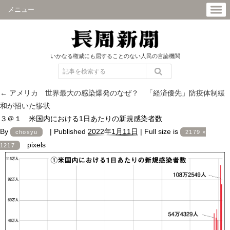
メニュー
いかなる権威にも屈することのない人民の言論機関
←
アメリカ 世界最大の感染爆発のなぜ？ 「経済優先」防疫体制緩
和が招いた惨状
３＠１ 米国内における1日あたりの新規感染者数
By
|
Published
2022年1月11日
|
Full size is
chosyu
2179 ×
pixels
1217