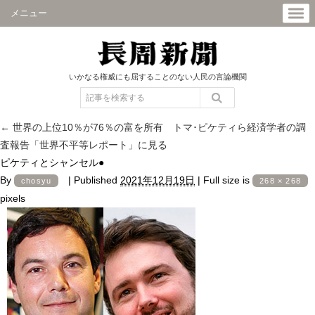
メニュー
いかなる権威にも屈することのない人民の言論機関
←
世界の上位10％が76％の富を所有 トマ･ピケティら経済学者の調
査報告「世界不平等レポート」に見る
ピケティとシャンセル●
By
|
Published
2021年12月19日
|
Full size is
chosyu
268 × 268
pixels