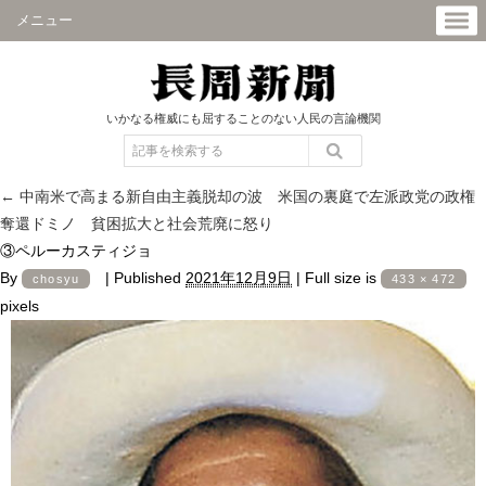
メニュー
いかなる権威にも屈することのない人民の言論機関
←
中南米で高まる新自由主義脱却の波 米国の裏庭で左派政党の政権
奪還ドミノ 貧困拡大と社会荒廃に怒り
③ペルーカスティジョ
By
|
Published
2021年12月9日
|
Full size is
chosyu
433 × 472
pixels