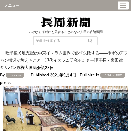
メニュー
いかなる権威にも屈することのない人民の言論機関
←
欧米植民地支配は中東イスラム世界で必ず失敗する――米軍のアフ
ガン撤退が教えること 現代イスラム研究センター理事長・宮田律
タリバン政権大国民会議23日
By
|
Published
2021年9月4日
|
Full size is
chosyu
1194 × 682
pixels