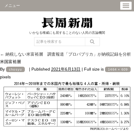
メニュー
いかなる権威にも屈することのない人民の言論機関
←
納税しない米富裕層 調査報道「プロパブリカ」が納税記録を分析
米国富裕層
By
|
Published
2021年6月13日
|
Full size is
chosyu
1464 × 609
pixels