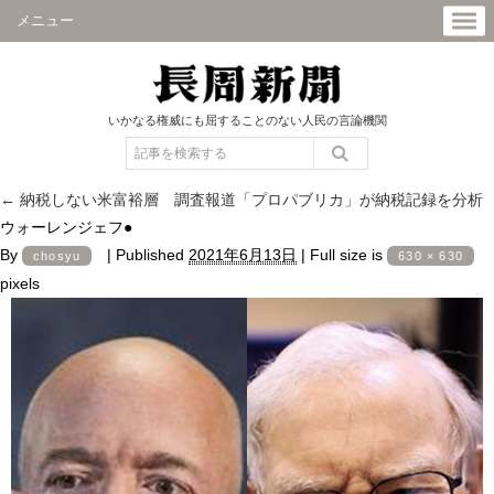
メニュー
いかなる権威にも屈することのない人民の言論機関
←
納税しない米富裕層 調査報道「プロパブリカ」が納税記録を分析
ウォーレンジェフ●
By
|
Published
2021年6月13日
|
Full size is
chosyu
630 × 630
pixels