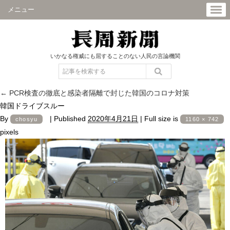
メニュー
いかなる権威にも屈することのない人民の言論機関
←
PCR検査の徹底と感染者隔離で封じた韓国のコロナ対策
韓国ドライブスルー
By
|
Published
2020年4月21日
|
Full size is
chosyu
1160 × 742
pixels