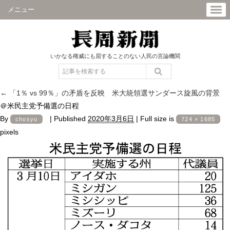
メニュー
いかなる権威にも屈することのない人民の言論機関
←
「1％ vs 99％」の矛盾を反映 米大統領選サンダース旋風の背景
＠米民主党予備選の日程
By
|
Published
2020年3月6日
|
Full size is
chosyu
724 × 1685
pixels