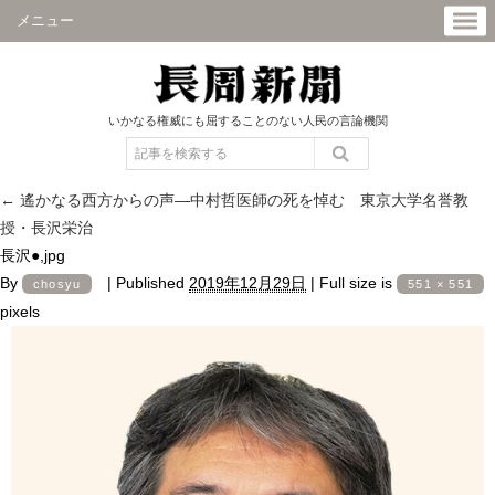
メニュー
いかなる権威にも屈することのない人民の言論機関
←
遙かなる西方からの声―中村哲医師の死を悼む 東京大学名誉教
授・長沢栄治
長沢●,jpg
By
|
Published
2019年12月29日
|
Full size is
chosyu
551 × 551
pixels