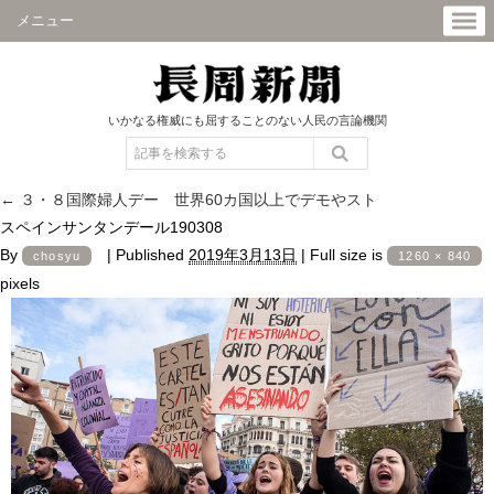
メニュー
いかなる権威にも屈することのない人民の言論機関
←
３・８国際婦人デー 世界60カ国以上でデモやスト
スペインサンタンデール190308
By
|
Published
2019年3月13日
|
Full size is
chosyu
1260 × 840
pixels