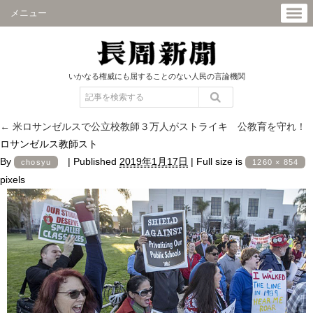
メニュー
いかなる権威にも屈することのない人民の言論機関
←
米ロサンゼルスで公立校教師３万人がストライキ 公教育を守れ！
ロサンゼルス教師スト
By
|
Published
2019年1月17日
|
Full size is
chosyu
1260 × 854
pixels