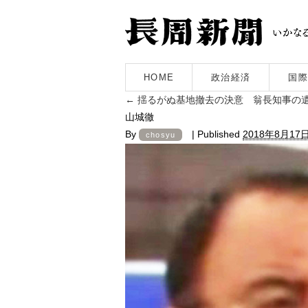
HOME
政治経済
国際
←
揺るがぬ基地撤去の決意 翁長知事の
山城徹
By
|
Published
2018年8月17
chosyu