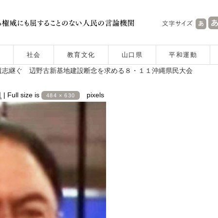
社会
教育文化
山口県
平和運動
遺志継ぐ 辺野古新基地建設断念を求める８・１１沖縄県民大会
日
|
Full size is
pixels
484 × 630