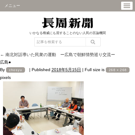
メニュー
いかなる権威にも屈することのない人民の言論機関
←
南北対話導いた民衆の運動 ー広島で朝鮮情勢巡り交流ー
広島●
By
|
Published
2018年5月15日
|
Full size is
chosyu
268 × 268
pixels