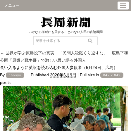
メニュー
いかなる権威にも屈することのない人民の言論機関
←
世界が学ぶ原爆投下の真実 「民間人殺戮くり返すな」 広島平和
公園「原爆と戦争展」で激しい思い語る外国人
食い入るように英訳を読み込む外国人参観者（5月24日、広島）
By
|
Published
2026年6月9日
|
Full size is
chosyu
842 × 842
pixels