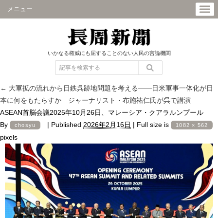
メニュー
いかなる権威にも屈することのない人民の言論機関
←
大軍拡の流れから日鉄呉跡地問題を考える――日米軍事一体化が日
本に何をもたらすか ジャーナリスト・布施祐仁氏が呉で講演
ASEAN首脳会議2025年10月26日、マレーシア・クアラルンプール
By
|
Published
2026年2月16日
|
Full size is
chosyu
1082 × 562
pixels