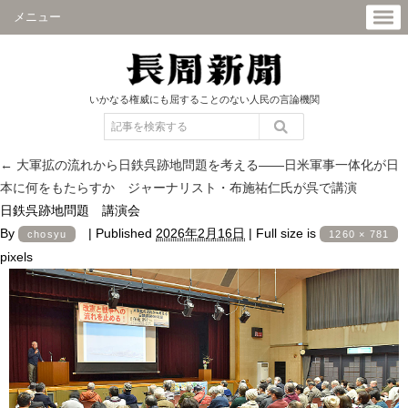
メニュー
いかなる権威にも屈することのない人民の言論機関
←
大軍拡の流れから日鉄呉跡地問題を考える――日米軍事一体化が日
本に何をもたらすか ジャーナリスト・布施祐仁氏が呉で講演
日鉄呉跡地問題 講演会
By
|
Published
2026年2月16日
|
Full size is
chosyu
1260 × 781
pixels