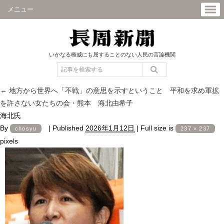
メニュー
いかなる権威にも屈することのない人民の言論機関
←
地方から世界へ「不戦」の意思を示すということ 平和を求め軍拡
を許さない女たちの会・熊本 海北由希子
海北氏
By
|
Published
2026年1月12日
|
Full size is
chosyu
237 × 237
pixels