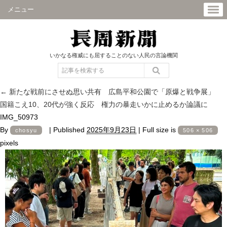
メニュー
いかなる権威にも屈することのない人民の言論機関
←
新たな戦前にさせぬ思い共有 広島平和公園で「原爆と戦争展」
国籍こえ10、20代が強く反応 権力の暴走いかに止めるか論議に
IMG_50973
By
|
Published
2025年9月23日
|
Full size is
chosyu
506 × 506
pixels