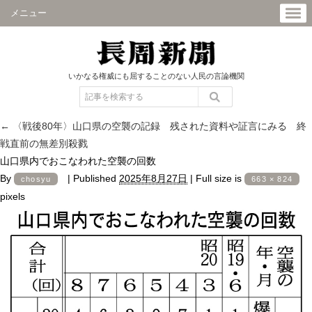
メニュー
いかなる権威にも屈することのない人民の言論機関
←
〈戦後80年〉山口県の空襲の記録 残された資料や証言にみる 終
戦直前の無差別殺戮
山口県内でおこなわれた空襲の回数
By
|
Published
2025年8月27日
|
Full size is
chosyu
663 × 824
pixels