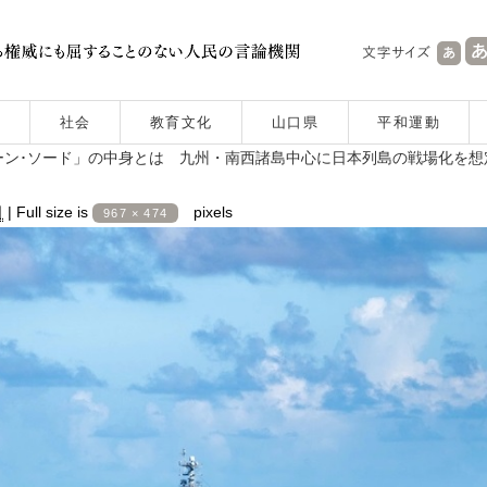
社会
教育文化
山口県
平和運動
ン･ソード」の中身とは 九州・南西諸島中心に日本列島の戦場化を想
日
|
Full size is
pixels
967 × 474