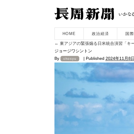
HOME
政治経済
国際
←
東アジアの緊張煽る日米統合演習「キー
ジョージワシントン
By
|
Published
2024年11月8
chosyu