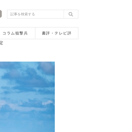
コラム狙撃兵
書評・テレビ評
定