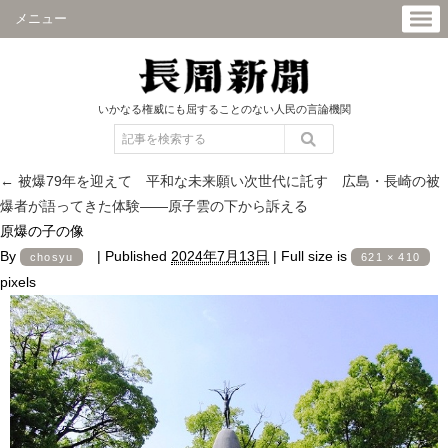
メニュー
いかなる権威にも屈することのない人民の言論機関
←
被爆79年を迎えて 平和な未来願い次世代に託す 広島・長崎の被
爆者が語ってきた体験――原子雲の下から訴える
原爆の子の像
By
|
Published
2024年7月13日
|
Full size is
chosyu
621 × 410
pixels