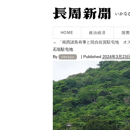
HOME
政治経済
国際
←
「南西諸島有事と陸自佐賀駐屯地 オ
石垣駐屯地
By
|
Published
2024年3月23
chosyu