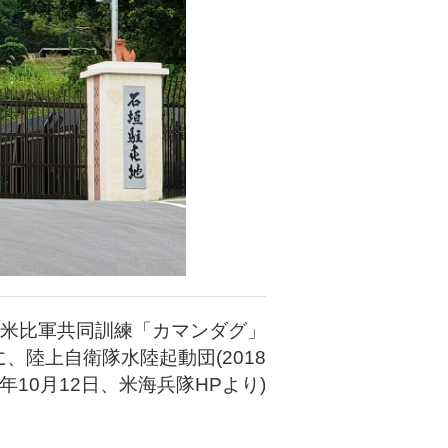
米比軍共同訓練「カマンダグ」
に、陸上自衛隊水陸起動団(2018
年10月12日、米海兵隊HPより)