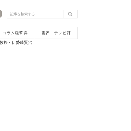
コラム狙撃兵
書評・テレビ評
教授・伊勢崎賢治