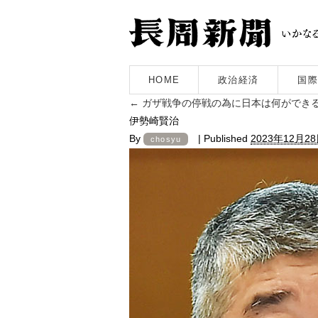
HOME
政治経済
国際
←
ガザ戦争の停戦の為に日本は何ができる
伊勢崎賢治
By
|
Published
2023年12月2
chosyu