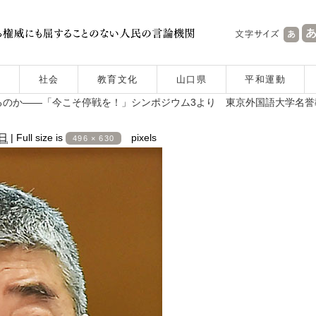
社会
教育文化
山口県
平和運動
のか――「今こそ停戦を！」シンポジウム3より 東京外国語大学名誉
8日
|
Full size is
pixels
496 × 630