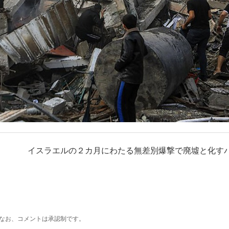
イスラエルの２カ月にわたる無差別爆撃で廃墟と化すパ
なお、コメントは承認制です。