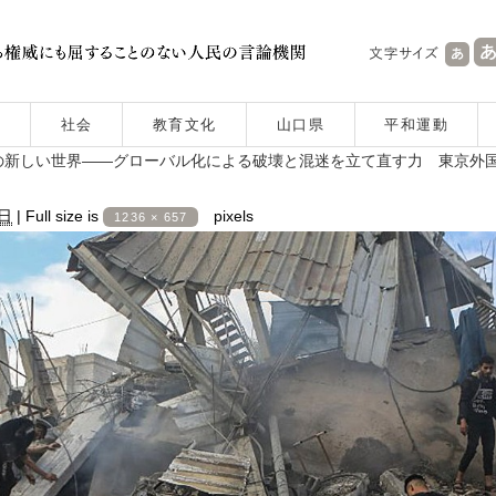
社会
教育文化
山口県
平和運動
の新しい世界――グローバル化による破壊と混迷を立て直す力 東京外
4日
|
Full size is
pixels
1236 × 657