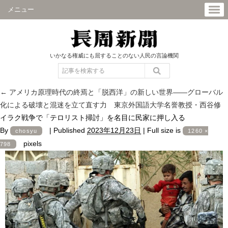
メニュー
いかなる権威にも屈することのない人民の言論機関
←
アメリカ原理時代の終焉と「脱西洋」の新しい世界――グローバル
化による破壊と混迷を立て直す力 東京外国語大学名誉教授・西谷修
イラク戦争で「テロリスト掃討」を名目に民家に押し入る
By
|
Published
2023年12月23日
|
Full size is
chosyu
1260 ×
pixels
798