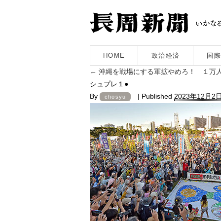
HOME
政治経済
国際
←
沖縄を戦場にする軍拡やめろ！ １万
シュプレ１●
By
|
Published
2023年12月2
chosyu