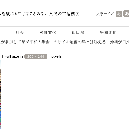
社会
教育文化
山口県
平和運動
人が参加して県民平和大集会 ミサイル配備の島々は訴える 沖縄が目
日
|
Full size is
pixels
268 × 268