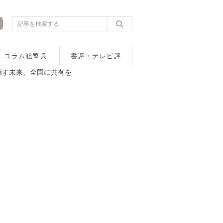
コラム狙撃兵
書評・テレビ評
指す未来、全国に共有を