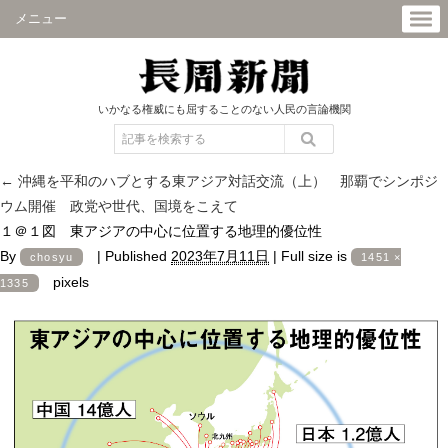
メニュー
いかなる権威にも屈することのない人民の言論機関
←
沖縄を平和のハブとする東アジア対話交流（上） 那覇でシンポジ
ウム開催 政党や世代、国境をこえて
１＠１図 東アジアの中心に位置する地理的優位性
By
|
Published
2023年7月11日
|
Full size is
chosyu
1451 ×
pixels
1335