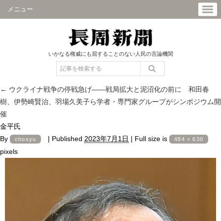
メニュー
いかなる権威にも屈することのない人民の言論機関
←
ウクライナ戦争の停戦急げ――戦局拡大と泥沼化の前に 和田春
樹、伊勢崎賢治、羽場久美子ら学者・専門家グループがシンポジウム開
催
金平氏
By
|
Published
2023年7月1日
|
Full size is
chosyu
484 × 630
pixels