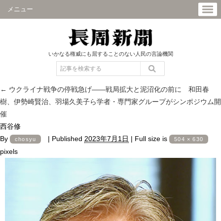
メニュー
いかなる権威にも屈することのない人民の言論機関
←
ウクライナ戦争の停戦急げ――戦局拡大と泥沼化の前に 和田春
樹、伊勢崎賢治、羽場久美子ら学者・専門家グループがシンポジウム開
催
西谷修
By
|
Published
2023年7月1日
|
Full size is
chosyu
504 × 630
pixels