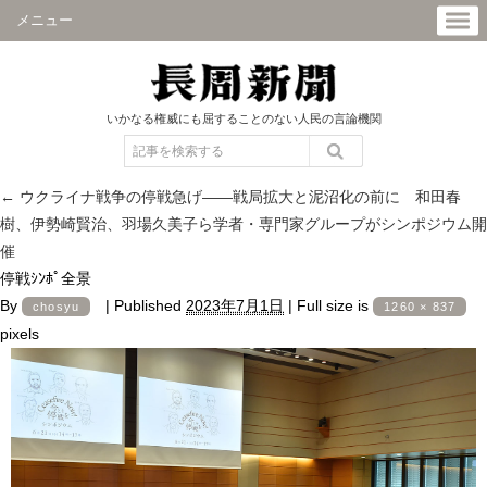
メニュー
いかなる権威にも屈することのない人民の言論機関
←
ウクライナ戦争の停戦急げ――戦局拡大と泥沼化の前に 和田春
樹、伊勢崎賢治、羽場久美子ら学者・専門家グループがシンポジウム開
催
停戦ｼﾝﾎﾟ全景
By
|
Published
2023年7月1日
|
Full size is
chosyu
1260 × 837
pixels