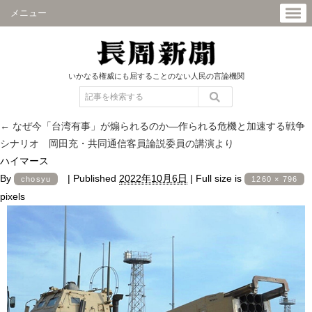
メニュー
いかなる権威にも屈することのない人民の言論機関
←
なぜ今「台湾有事」が煽られるのか―作られる危機と加速する戦争
シナリオ 岡田充・共同通信客員論説委員の講演より
ハイマース
By
|
Published
2022年10月6日
|
Full size is
chosyu
1260 × 796
pixels