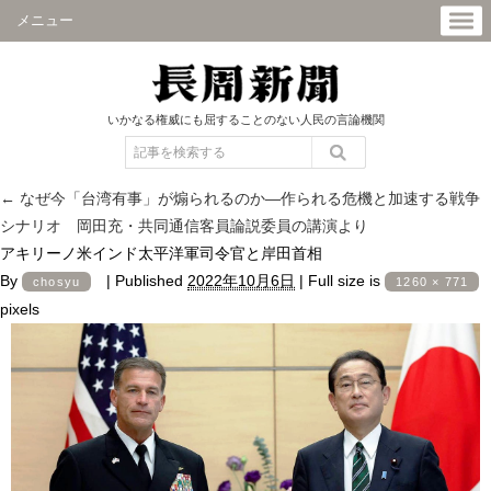
メニュー
いかなる権威にも屈することのない人民の言論機関
←
なぜ今「台湾有事」が煽られるのか―作られる危機と加速する戦争
シナリオ 岡田充・共同通信客員論説委員の講演より
アキリーノ米インド太平洋軍司令官と岸田首相
By
|
Published
2022年10月6日
|
Full size is
chosyu
1260 × 771
pixels