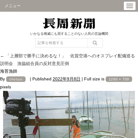
メニュー
いかなる権威にも屈することのない人民の言論機関
←
「上層部で勝手に決めるな！」 佐賀空港へのオスプレイ配備巡る
説明会 漁協組合員の反対意見圧倒
海苔漁師
By
|
Published
2022年9月8日
|
Full size is
chosyu
1260 × 709
pixels