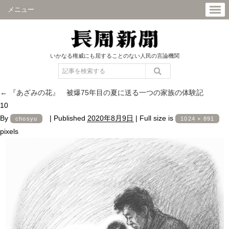
メニュー
いかなる権威にも屈することのない人民の言論機関
←
『あざみの花』 被爆75年目の夏に送る一つの家族の体験記
10
By
|
Published
2020年8月9日
|
Full size is
chosyu
1024 × 891
pixels