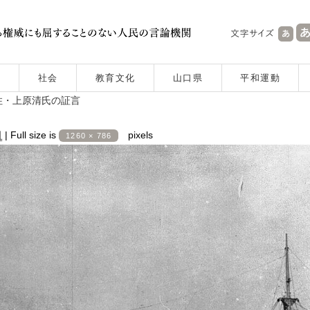
社会
教育文化
山口県
平和運動
住・上原清氏の証言
日
|
Full size is
pixels
1260 × 786