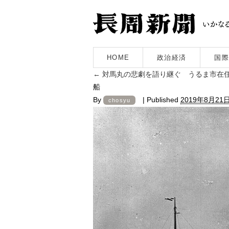
HOME
政治経済
国際
←
対馬丸の悲劇を語り継ぐ うるま市在
船
By
|
Published
2019年8月21
chosyu