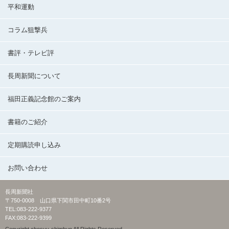
平和運動
コラム狙撃兵
書評・テレビ評
長周新聞について
福田正義記念館のご案内
書籍のご紹介
定期購読申し込み
お問い合わせ
長周新聞社
〒750-0008 山口県下関市田中町10番2号
TEL:083-222-9377
FAX:083-222-9399
Copyright chosyu-shimbun All Rights Reserved.