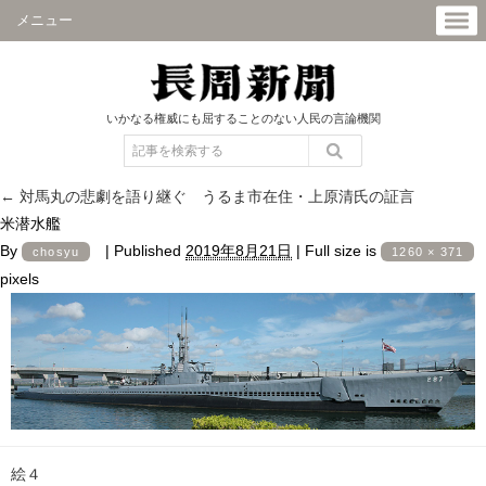
メニュー
いかなる権威にも屈することのない人民の言論機関
←
対馬丸の悲劇を語り継ぐ うるま市在住・上原清氏の証言
米潜水艦
By
|
Published
2019年8月21日
|
Full size is
chosyu
1260 × 371
pixels
絵４