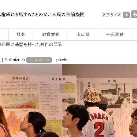
社会
教育文化
山口県
平和運動
島市民に基盤を持った独自の展示
日
|
Full size is
pixels
1124 × 866