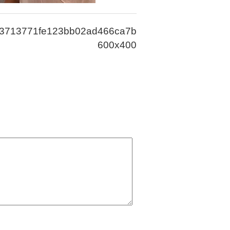
3713771fe123bb02ad466ca7b70558-
600x400