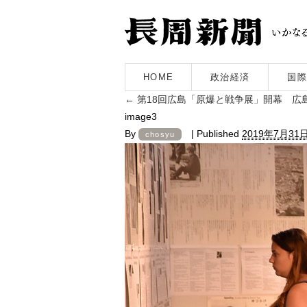
HOME
政治経済
国際
←
第18回広島「原爆と戦争展」開幕 広
image3
By
|
Published
2019年7月31
chosyu