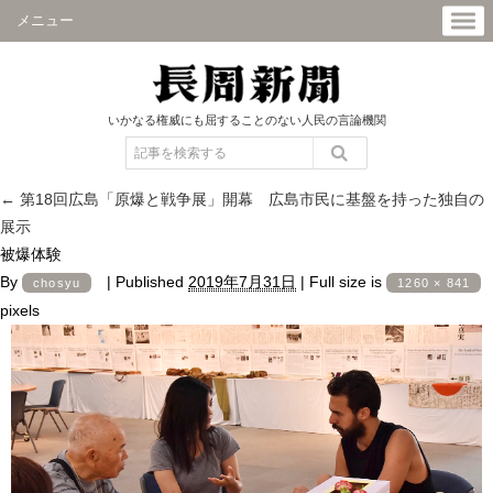
メニュー
いかなる権威にも屈することのない人民の言論機関
←
第18回広島「原爆と戦争展」開幕 広島市民に基盤を持った独自の
展示
被爆体験
By
|
Published
2019年7月31日
|
Full size is
chosyu
1260 × 841
pixels