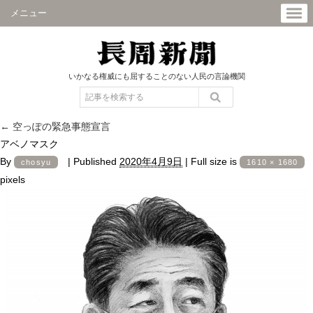
メニュー
いかなる権威にも屈することのない人民の言論機関
←
空っぽの緊急事態宣言
アベノマスク
By
|
Published
2020年4月9日
|
Full size is
chosyu
1610 × 1680
pixels