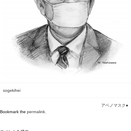
sogekihei
アベノマスク●
Bookmark the
permalink
.