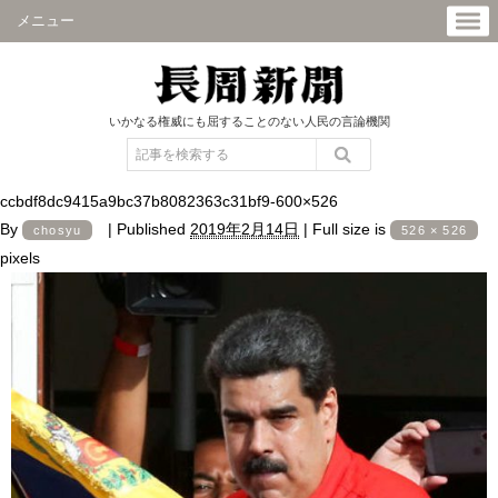
メニュー
いかなる権威にも屈することのない人民の言論機関
ccbdf8dc9415a9bc37b8082363c31bf9-600×526
By
|
Published
2019年2月14日
|
Full size is
chosyu
526 × 526
pixels