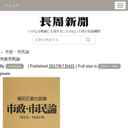
メニュー
いかなる権威にも屈することのない人民の言論機関
←
市政・市民論
市政市民論
By
|
Published
2017年7月4日
|
Full size is
chosyu
200 × 280
pixels