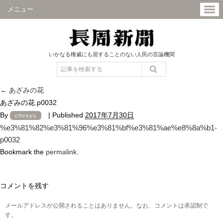
メニュー
いかなる権威にも屈することのない人民の言論機関
←
あざみの花
あざみの花.p0032
By
|
Published
2017年7月30日
chosyu
%e3%81%82%e3%81%96%e3%81%bf%e3%81%ae%e8%8a%b1-
p0032
Bookmark the
permalink
.
コメントを残す
メールアドレスが公開されることはありません。なお、コメントは承認制で
す。