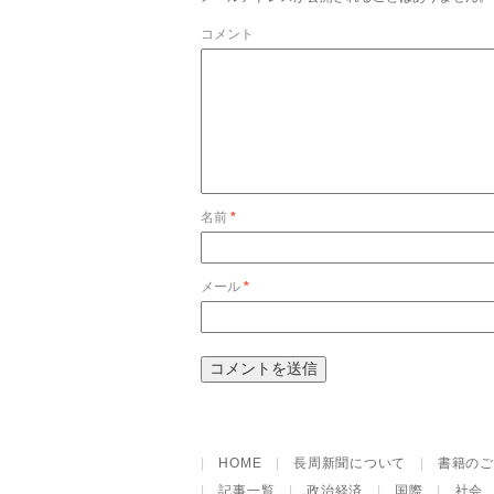
コメント
名前
*
メール
*
|
HOME
|
長周新聞について
|
書籍のご
|
記事一覧
|
政治経済
|
国際
|
社会