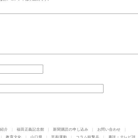
紹介
|
福田正義記念館
|
新聞購読の申し込み
|
お問い合わせ
|
|
教育文化
|
山口県
|
平和運動
|
コラム狙撃兵
|
書評・テレビ評