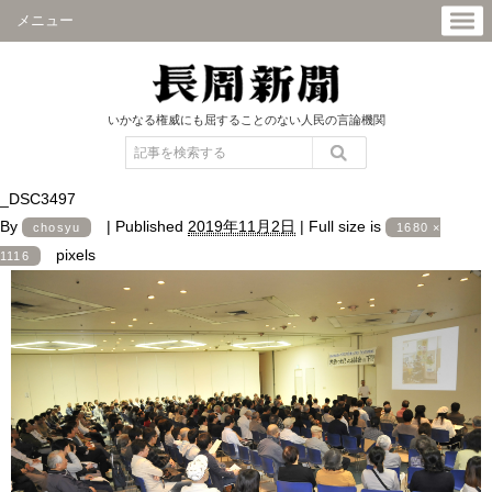
メニュー
いかなる権威にも屈することのない人民の言論機関
_DSC3497
By
|
Published
2019年11月2日
|
Full size is
chosyu
1680 ×
pixels
1116