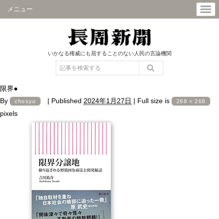
メニュー
いかなる権威にも屈することのない人民の言論機関
限界●
By
|
Published
2024年1月27日
|
Full size is
chosyu
268 × 268
pixels