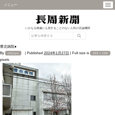
メニュー
いかなる権威にも屈することのない人民の言論機関
豊北病院●
By
|
Published
2024年1月27日
|
Full size is
chosyu
268 × 268
pixels