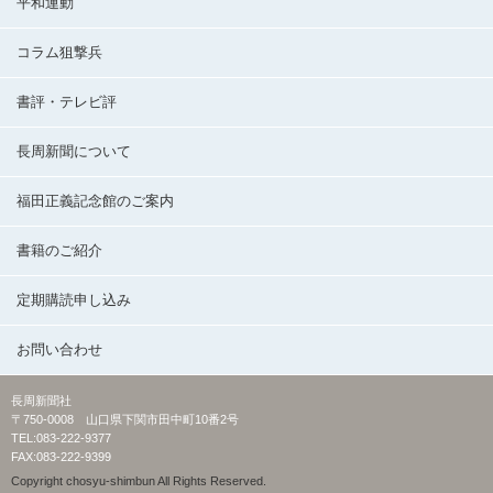
平和運動
コラム狙撃兵
書評・テレビ評
長周新聞について
福田正義記念館のご案内
書籍のご紹介
定期購読申し込み
お問い合わせ
長周新聞社
〒750-0008 山口県下関市田中町10番2号
TEL:083-222-9377
FAX:083-222-9399
Copyright chosyu-shimbun All Rights Reserved.